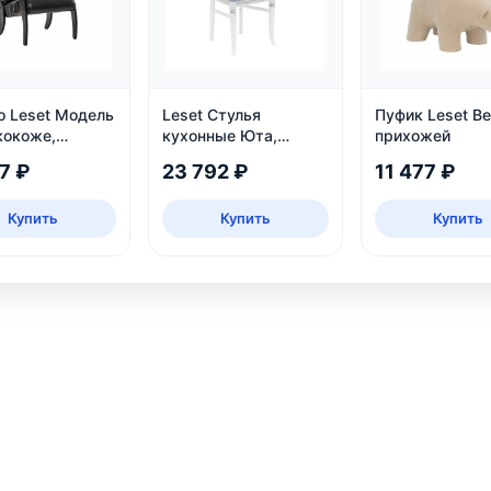
о Leset Модель
Leset Стулья
Пуфик Leset Be
кокоже,
кухонные Юта,
прихожей
 цвет Венге,
белый патина
7 ₽
23 792 ₽
11 477 ₽
ома и дачи
серебро
Купить
Купить
Купить