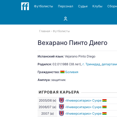
Футболисты
Персонал
Судьи
Клубы
Сбор
Главная
Футболисты
Вехарано Пинто Диего
Испанский язык:
Vejarano Pinto
Diego
Родился:
02.01.1988
(38 лет),
г. Тринидад
,
департам
Гражданство:
Боливия
Амплуа:
защитник
ИГРОВАЯ КАРЬЕРА
2005/06 (к)
«Университарио» Сукре
2006/07 (а)
«Университарио» Сукре
2007 (а)
«Университарио» Сукре