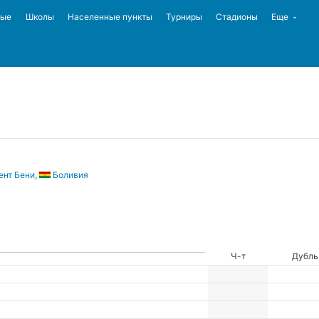
ные
Школы
Населенные пункты
Турниры
Стадионы
Еще
ент Бени
,
Боливия
Ч-т
Дубль