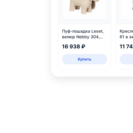
Пуф-лошадка Leset,
Кресл
велюр Nebby 304,
61 в э
бежевый, для дома и
черный
16 938 ₽
11 74
детской
для д
Купить