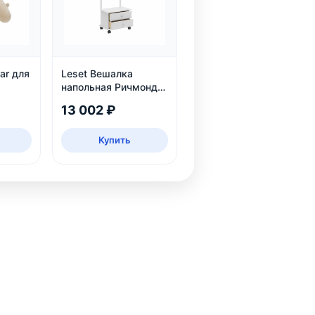
ar для
Leset Вешалка
напольная Ричмонд,
белая
13 002 ₽
Купить