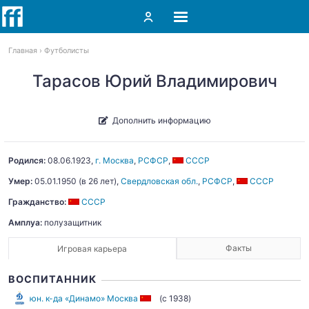
Главная
Футболисты
Тарасов Юрий Владимирович
Дополнить информацию
Родился:
08.06.1923
,
г. Москва
,
РСФСР
,
СССР
Умер:
05.01.1950
(в 26 лет),
Свердловская обл.
,
РСФСР
,
СССР
Гражданство:
СССР
Амплуа:
полузащитник
Факты
Игровая карьера
ВОСПИТАННИК
юн. к-да «Динамо» Москва
(c 1938)