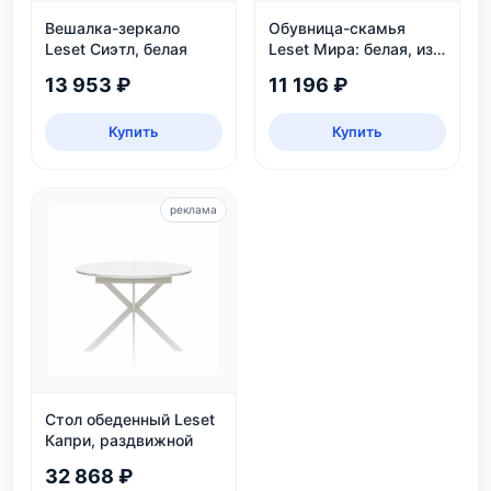
Вешалка-зеркало
Обувница-скамья
Leset Сиэтл, белая
Leset Мира: белая, из
массива сосны, 2
13 953 ₽
11 196 ₽
яруса, до 6 пар
Купить
Купить
реклама
Стол обеденный Leset
Капри, раздвижной
32 868 ₽