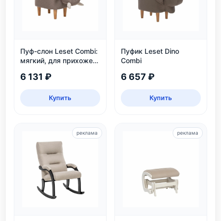
Пуф-слон Leset Combi:
Пуфик Leset Dino
мягкий, для прихожей
Combi
и детской, белый и
6 131 ₽
6 657 ₽
серый
Купить
Купить
реклама
реклама