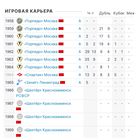
ИГРОВАЯ КАРЬЕРА
Ч-т
Дубль
Кубок
Межд
1958
«Торпедо» Москва
А
-
-
-
-
1959
«Торпедо» Москва
А
-
-
21
9
-
-
-
-
1960
«Торпедо» Москва
А
2
-
17
5
-
-
-
-
1961
«Торпедо» Москва
А
5
2
19
4
1
-
-
-
1962
«Торпедо» Москва
А
29
13
9
4
1
1
-
-
1963
«Торпедо» Москва
А
35
9
2
2
1
-
-
1964
«Торпедо» Москва
А
1
-
8
1
-
-
-
-
1964
«Спартак» Москва
А
13
3
8
3
5
-
-
-
1965
«Зенит» Ленинград
А
5
-
-
-
-
-
-
-
1966
«Шахтёр» Краснокаменск
-
-
-
-
-
-
РСФСР
1967
«Шахтёр» Краснокаменск
-
-
-
-
-
-
1968
«Шахтёр» Краснокаменск
-
-
-
-
-
-
1969
«Шахтёр» Краснокаменск
-
-
-
-
-
-