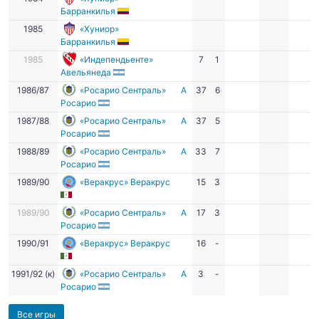
Барранкилья
1985
«Хуниор»
Барранкилья
1985
«Индепендьенте»
7
1
Авельянеда
1986/87
«Росарио Сентраль»
А
37
6
Росарио
1987/88
«Росарио Сентраль»
А
37
5
Росарио
1988/89
«Росарио Сентраль»
А
33
7
Росарио
1989/90
«Веракрус» Веракрус
15
3
1989/90
«Росарио Сентраль»
А
17
3
Росарио
1990/91
«Веракрус» Веракрус
16
-
1991/92 (к)
«Росарио Сентраль»
А
3
-
Росарио
Все игры