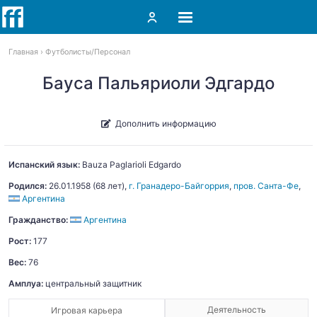
Главная
Футболисты
Персонал
Бауса Пальяриоли Эдгардо
Дополнить информацию
Испанский язык:
Bauza Paglarioli
Edgardo
Родился:
26.01.1958
(68 лет),
г. Гранадеро-Байгоррия
,
пров. Санта-Фе
,
Аргентина
Гражданство:
Аргентина
Рост:
177
Вес:
76
Амплуа:
центральный защитник
Деятельность
Игровая карьера