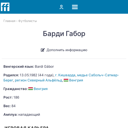
Главная
Футболисты
Барди Габор
Дополнить информацию
Венгерский язык:
Bardi
Gábor
Родился:
13.05.1982
(44 года),
г. Кишварда
,
медье Сабольч-Сатмар-
Берег
,
регион Северный Альфёльд
,
Венгрия
Гражданство:
Венгрия
Рост:
186
Вес:
84
Амплуа:
нападающий
ИГРОВАЯ КАРЬЕРА