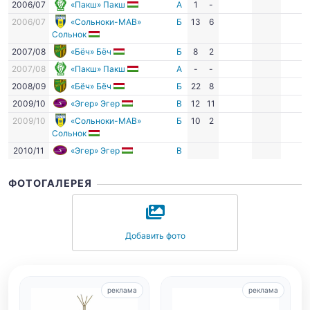
2006/07
«Пакш» Пакш
А
1
-
2006/07
«Сольноки-МАВ»
Б
13
6
Сольнок
2007/08
«Бёч» Бёч
Б
8
2
2007/08
«Пакш» Пакш
А
-
-
2008/09
«Бёч» Бёч
Б
22
8
2009/10
«Эгер» Эгер
В
12
11
2009/10
«Сольноки-МАВ»
Б
10
2
Сольнок
2010/11
«Эгер» Эгер
В
ФОТОГАЛЕРЕЯ
Добавить фото
реклама
реклама