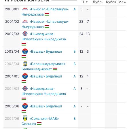
Ч-т
Дубль
Кубок
Межд
2000/01
«Ньирсег-Шпартакуш»
А
5
-
Ньиредьхаза
2001/02
«Ньирсег-Шпартакуш»
23
7
Ньиредьхаза
2002/03
«Ньиредьхаза-
24
13
Шпартакуш» Ньиредьхаза
2003/04
«Вашаш» Будапешт
Б
12
3
2003/04
«Балашшадьярмати»
Б
Балашшадьярмат
2004/05
«Вашаш» Будапешт
А
12
1
2004/05
«Ньиредьхаза-
А
3
-
Шпартакуш» Ньиредьхаза
2005/06
«Вашаш» Будапешт
А
-
-
2005/06
«Сольноки-МАВ»
Б
Сольнок