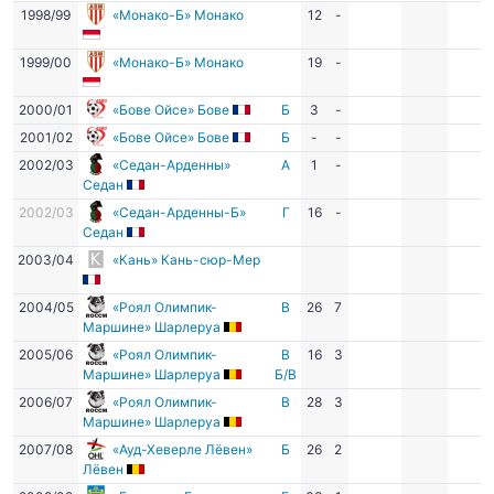
1998/99
«Монако-Б» Монако
12
-
1999/00
«Монако-Б» Монако
19
-
2000/01
«Бове Ойсе» Бове
Б
3
-
2001/02
«Бове Ойсе» Бове
Б
-
-
2002/03
«Седан-Арденны»
А
1
-
Седан
2002/03
«Седан-Арденны-Б»
Г
16
-
Седан
2003/04
«Кань» Кань-сюр-Мер
2004/05
«Роял Олимпик-
В
26
7
Маршине» Шарлеруа
2005/06
«Роял Олимпик-
В
16
3
Маршине» Шарлеруа
Б/В
2006/07
«Роял Олимпик-
В
28
3
Маршине» Шарлеруа
2007/08
«Ауд-Хеверле Лёвен»
Б
26
2
Лёвен