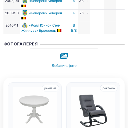
2008/09
«Беверен» Беверен
Б
33
1
2009/10
«Беверен» Беверен
Б
26
-
2010/11
«Роял Юнион Сен-
В
Жиллуаз» Брюссель
Б/В
ФОТОГАЛЕРЕЯ
Добавить фото
реклама
реклама