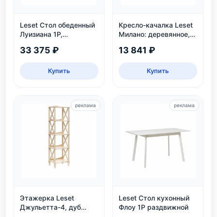
Leset Стол обеденный
Кресло-качалка Leset
Луизиана 1Р,
Милано: деревянное,
раздвижной, белый
венге, рогожка Malmo
33 375 ₽
13 841 ₽
95
Купить
Купить
реклама
реклама
Этажерка Leset
Leset Стол кухонный
Джульетта-4, дуб
Флоу 1Р раздвижной
шампань