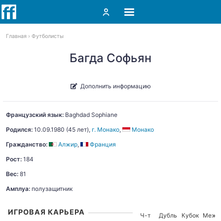
Главная
Футболисты
Багда Софьян
Дополнить информацию
Французский язык:
Baghdad
Sophiane
Родился:
10.09.1980
(45 лет),
г. Монако
,
Монако
Гражданство:
Алжир
,
Франция
Рост:
184
Вес:
81
Амплуа:
полузащитник
ИГРОВАЯ КАРЬЕРА
Ч-т
Дубль
Кубок
Межд