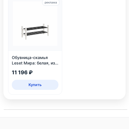
реклама
Обувница-скамья
Leset Мира: белая, из
массива сосны, 2
11 196 ₽
яруса, до 6 пар
Купить