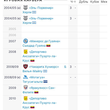
Ч-т
Дубль
Кубок
Межд
2004/05 (а)
«Эль-Порвенир»
3
-
Херли
2004/05 (к)
«Эль-Порвенир»
3
-
Херли
2005
2006
2007
«Минерос де Гуаяна»
Сьюдад-Гуаяна
2008
«Депортиво
Ансоатеги» Пуэрто-ла-
Крус
2008/09
«Чакарита Хуниорс»
Б
3
-
Вилья-Майпу
2008/09 (к)
«Мотагуа»
-
-
Тегусигальпа
2009
«Яракуянос» Сан-
Фелипе
2010
«Депортиво
Ансоатеги» Пуэрто-ла-
Крус