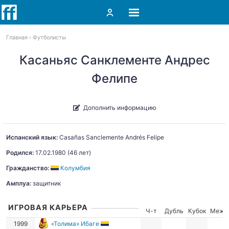
Главная
Футболисты
Касаньяс Санклементе Андрес
Фелипе
Дополнить информацию
Испанский язык:
Casañas Sanclemente
Andrés Felipe
Родился:
17.02.1980
(46 лет)
Гражданство:
Колумбия
Амплуа:
защитник
ИГРОВАЯ КАРЬЕРА
Ч-т
Дубль
Кубок
Межд
1999
«Толима» Ибаге