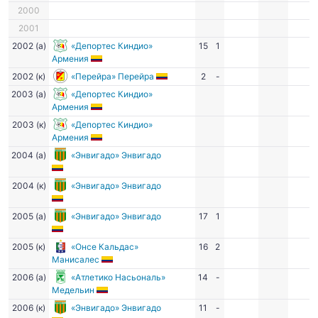
2000
2001
2002 (а)
«Депортес Киндио»
15
1
Армения
2002 (к)
«Перейра» Перейра
2
-
2003 (а)
«Депортес Киндио»
Армения
2003 (к)
«Депортес Киндио»
Армения
2004 (а)
«Энвигадо» Энвигадо
2004 (к)
«Энвигадо» Энвигадо
2005 (а)
«Энвигадо» Энвигадо
17
1
2005 (к)
«Онсе Кальдас»
16
2
Манисалес
2006 (а)
«Атлетико Насьональ»
14
-
Медельин
2006 (к)
«Энвигадо» Энвигадо
11
-