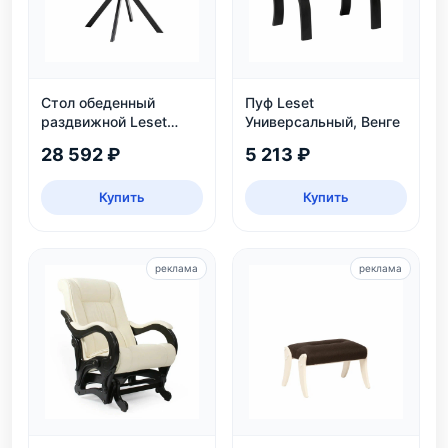
Стол обеденный
Пуф Leset
раздвижной Leset
Универсальный, Венге
Таун: круглый,
28 592 ₽
5 213 ₽
безопасный, ЛДСП,
дуб каньон/черный
Купить
Купить
реклама
реклама