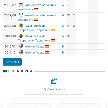
2006/07
«Альбасете Баломпи»
Б
33
-
Альбасете
2007/08
«Альбасете Баломпи»
Б
31
2
Альбасете
2008/09
«Химнастик де
Б
41
2
Таррагона» Таррагона
2009/10
«Химнастик де
Б
31
-
Таррагона» Таррагона
2010/11
«Уэска» Уэска
Б
2011/12
«Уэска» Уэска
Б
Все игры
ФОТОГАЛЕРЕЯ
Добавить фото