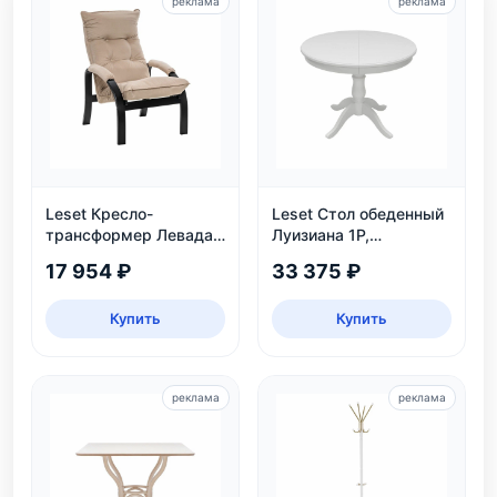
реклама
реклама
Leset Кресло-
Leset Стол обеденный
трансформер Левада,
Луизиана 1Р,
венге
раздвижной, белый
17 954 ₽
33 375 ₽
Купить
Купить
реклама
реклама