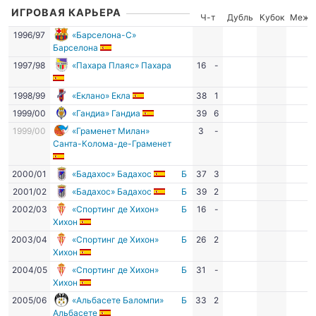
ИГРОВАЯ КАРЬЕРА
Ч-т
Дубль
Кубок
Межд
1996/97
«Барселона-С»
Барселона
1997/98
«Пахара Плаяс» Пахара
16
-
1998/99
«Еклано» Екла
38
1
1999/00
«Гандиа» Гандиа
39
6
1999/00
«Граменет Милан»
3
-
Санта-Колома-де-Граменет
2000/01
«Бадахос» Бадахос
Б
37
3
2001/02
«Бадахос» Бадахос
Б
39
2
2002/03
«Спортинг де Хихон»
Б
16
-
Хихон
2003/04
«Спортинг де Хихон»
Б
26
2
Хихон
2004/05
«Спортинг де Хихон»
Б
31
-
Хихон
2005/06
«Альбасете Баломпи»
Б
33
2
Альбасете