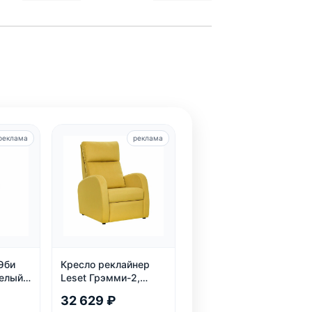
реклама
реклама
Эби
Кресло реклайнер
белый,
Leset Грэмми-2,
рин
велюр
32 629 ₽