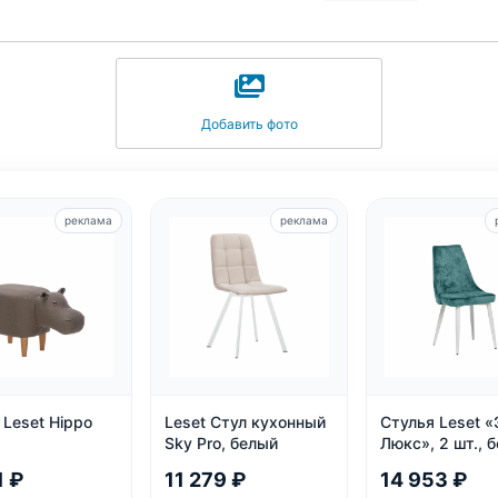
Добавить фото
реклама
реклама
Leset Hippo
Leset Стул кухонный
Стулья Leset «
Sky Pro, белый
Люкс», 2 шт., 
велюр аквама
1 ₽
11 279 ₽
14 953 ₽