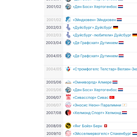
2001/02
«Ден Босх» Хертогенбос
2001/02
«Эйндховен» Эйндховен
2002/03
«Дуйсбург» Дуйсбург
2002/03
«Дуйсбург-любители» Дуйсбург
2003/04
«Де Графсхап» Дутинхем
2004/05
«Де Графсхап» Дутинхем
2004/05
«Стромфогелс Телстар» Велзен-З
2005/06
«Омниворлд» Алмере
2005/06
«Ден Босх» Хертогенбос
2006/07
«Сивасспор» Сивас
2006/07
«Эносис Неон» Паралимни
2007/08
«Хелмонд Спорт» Хелмонд
2008/09
«Янг Бойз» Берн
2009/10
«Эйсселмервогелс» Спакенбург