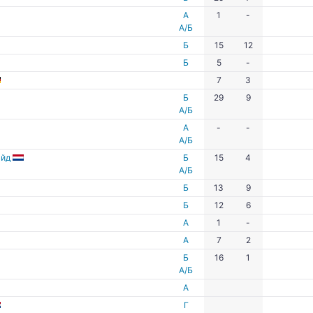
А
1
-
А/Б
Б
15
12
Б
5
-
7
3
Б
29
9
А/Б
А
-
-
А/Б
юйд
Б
15
4
А/Б
Б
13
9
Б
12
6
А
1
-
А
7
2
Б
16
1
А/Б
А
Г