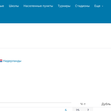
ные
Школы
Населенные пункты
Турниры
Стадионы
Еще
Нидерланды
Ч-т
Дубль
Б
25
7