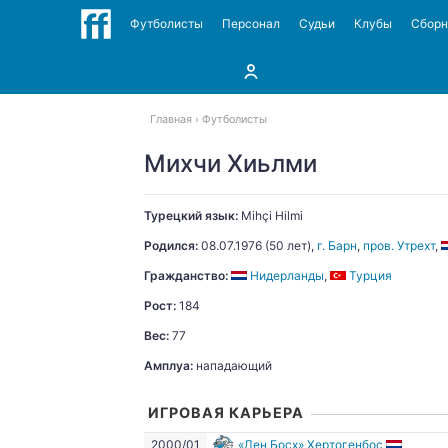
Футболисты
Персонал
Судьи
Клубы
Сбор
Главная
Футболисты
Михчи Хиьлми
Турецкий язык:
Mihçi
Hilmi
Родился:
08.07.1976
(50 лет),
г. Барн
,
пров. Утрехт
,
Гражданство:
Нидерланды
,
Турция
Рост:
184
Вес:
77
Амплуа:
нападающий
ИГРОВАЯ КАРЬЕРА
2000/01
«Ден Босх» Хертогенбос