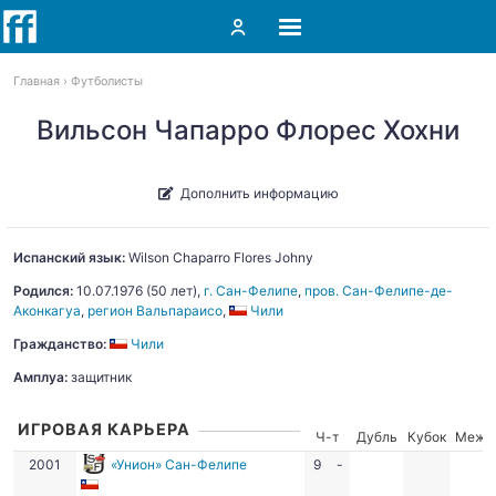
Главная
Футболисты
Вильсон Чапарро Флорес Хохни
Дополнить информацию
Испанский язык:
Wilson Chaparro Flores
Johny
Родился:
10.07.1976
(50 лет),
г. Сан-Фелипе
,
пров. Сан-Фелипе-де-
Аконкагуа
,
регион Вальпараисо
,
Чили
Гражданство:
Чили
Амплуа:
защитник
ИГРОВАЯ КАРЬЕРА
Ч-т
Дубль
Кубок
Межд
2001
«Унион» Сан-Фелипе
9
-