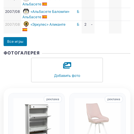
Альбасете
2007/08
«Альбасете Баломпи»
Б
Альбасете
2007/08
«Эркулес» Аликанте
Б
2
-
Все игры
ФОТОГАЛЕРЕЯ
Добавить фото
реклама
реклама