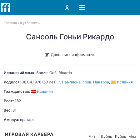
Главная
Футболисты
Сансоль Гоньи Рикардо
Дополнить информацию
Испанский язык:
Sanzol Goñi
Ricardo
Родился:
08.04.1976
(50 лет),
г. Памплона
,
пров. Наварра
,
Испания
Гражданство:
Испания
Рост:
182
Вес:
81
Амплуа:
вратарь
ИГРОВАЯ КАРЬЕРА
Ч-т
Дубль
Кубок
Межд