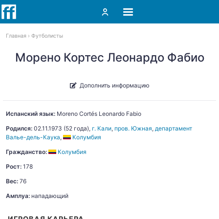
Главная
Футболисты
Морено Кортес Леонардо Фабио
Дополнить информацию
Испанский язык:
Moreno Cortés
Leonardo Fabio
Родился:
02.11.1973
(52 года),
г. Кали
,
пров. Южная
,
департамент
Валье-дель-Каука
,
Колумбия
Гражданство:
Колумбия
Рост:
178
Вес:
76
Амплуа:
нападающий
ИГРОВАЯ КАРЬЕРА