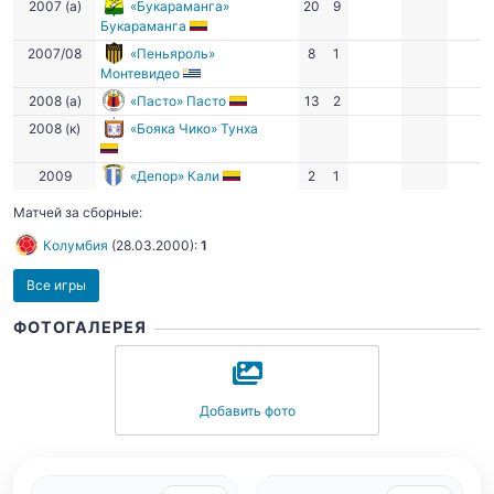
2007 (а)
«Букараманга»
20
9
Букараманга
2007/08
«Пеньяроль»
8
1
Монтевидео
2008 (а)
«Пасто» Пасто
13
2
2008 (к)
«Бояка Чико» Тунха
2009
«Депор» Кали
2
1
Матчей за сборные:
Колумбия
(
28.03.2000
):
1
Все игры
ФОТОГАЛЕРЕЯ
Добавить фото