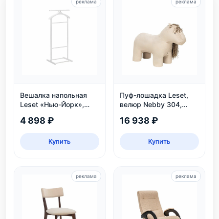
реклама
реклама
Вешалка напольная
Пуф-лошадка Leset,
Leset «Нью-Йорк»,
велюр Nebby 304,
белая
бежевый, для дома и
4 898 ₽
16 938 ₽
детской
Купить
Купить
реклама
реклама