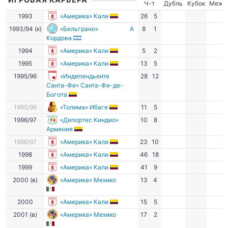
Ч-т
Дубль
Кубок
Межд
1993
«Америка» Кали
26
5
1993/94 (к)
«Бельграно»
А
8
1
Кордова
1994
«Америка» Кали
5
2
1995
«Америка» Кали
13
5
1995/96
«Индепендьенте
28
12
Санта-Фе» Санта-Фе-де-
Богота
1995/96
«Толима» Ибаге
11
5
1996/97
«Депортес Киндио»
10
8
Армения
1996/97
«Америка» Кали
23
10
1998
«Америка» Кали
46
18
1999
«Америка» Кали
41
9
2000 (в)
«Америка» Мехико
13
4
2000
«Америка» Кали
15
5
2001 (в)
«Америка» Мехико
17
2