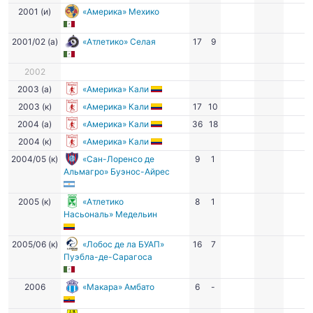
2001 (и)
«Америка» Мехико
2001/02 (а)
«Атлетико» Селая
17
9
2002
2003 (а)
«Америка» Кали
2003 (к)
«Америка» Кали
17
10
2004 (а)
«Америка» Кали
36
18
2004 (к)
«Америка» Кали
2004/05 (к)
«Сан-Лоренсо де
9
1
Альмагро» Буэнос-Айрес
2005 (к)
«Атлетико
8
1
Насьональ» Медельин
2005/06 (к)
«Лобос де ла БУАП»
16
7
Пуэбла-де-Сарагоса
2006
«Макара» Амбато
6
-