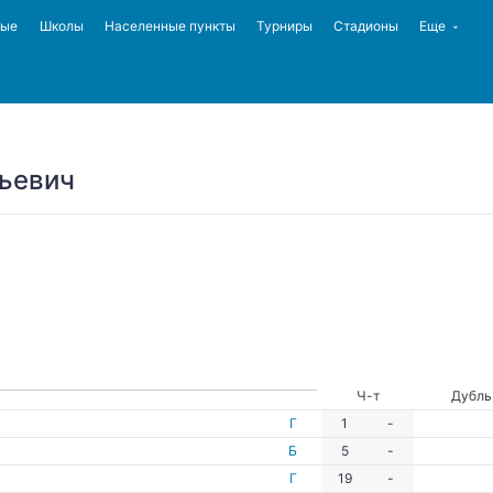
ные
Школы
Населенные пункты
Турниры
Стадионы
Еще
ьевич
Ч-т
Дубль
Г
1
-
Б
5
-
Г
19
-