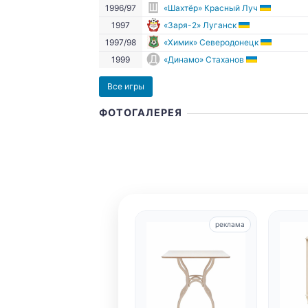
1996/97
«Шахтёр» Красный Луч
1997
«Заря-2» Луганск
1997/98
«Химик» Северодонецк
1999
«Динамо» Стаханов
Все игры
ФОТОГАЛЕРЕЯ
реклама