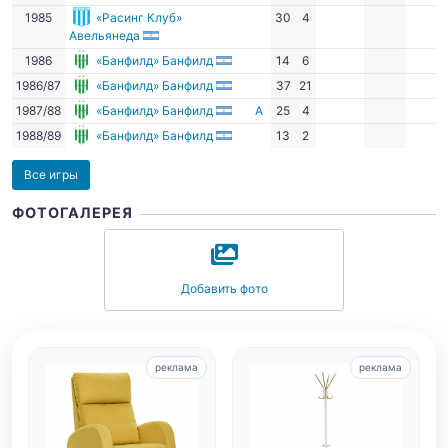
1985
«Расинг Клуб»
30
4
Авельянеда
1986
«Банфилд» Банфилд
14
6
1986/87
«Банфилд» Банфилд
37
21
1987/88
«Банфилд» Банфилд
А
25
4
1988/89
«Банфилд» Банфилд
13
2
Все игры
ФОТОГАЛЕРЕЯ
Добавить фото
реклама
реклама