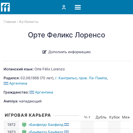
Главная
Футболисты
Орте Феликс Лоренсо
Дополнить информацию
Испанский язык:
Orte
Félix Lorenzo
Родился:
02.06.1956
(70 лет),
г. Кантрильо
,
пров. Ла-Пампа
,
Аргентина
Гражданство:
Аргентина
Амплуа:
нападающий
ИГРОВАЯ КАРЬЕРА
Ч-т
Дубль
Кубок
Межд
1972
«Банфилд» Банфилд
1973
«Банфилд» Банфилд