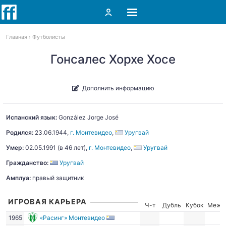
Главная
Футболисты
Гонсалес Хорхе Хосе
Дополнить информацию
Испанский язык:
González
Jorge José
Родился:
23.06.1944
,
г. Монтевидео
,
Уругвай
Умер:
02.05.1991
(в 46 лет),
г. Монтевидео
,
Уругвай
Гражданство:
Уругвай
Амплуа:
правый защитник
ИГРОВАЯ КАРЬЕРА
Ч-т
Дубль
Кубок
Межд
1965
«Расинг» Монтевидео