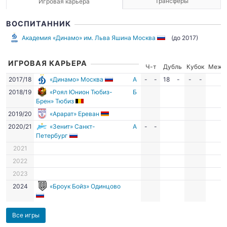
Трансферы
Игровая карьера
ВОСПИТАННИК
Академия «Динамо» им. Льва Яшина Москва
(до 2017)
ИГРОВАЯ КАРЬЕРА
Ч-т
Дубль
Кубок
Межд
2017/18
«Динамо» Москва
А
-
-
18
-
-
-
2018/19
«Роял Юнион Тюбиз-
Б
Брен» Тюбиз
2019/20
«Арарат» Ереван
2020/21
«Зенит» Санкт-
А
-
-
Петербург
2021
2022
2023
2024
«Броук Бойз» Одинцово
Все игры