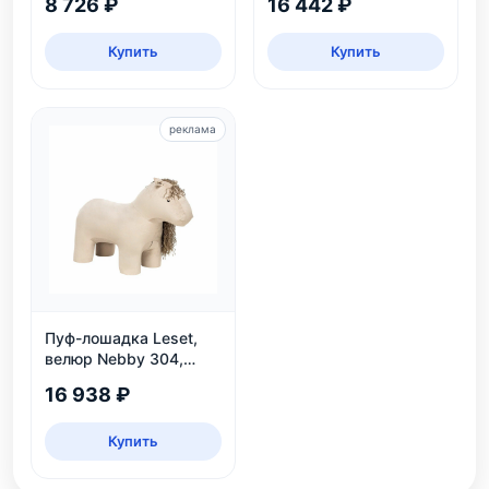
8 726 ₽
16 442 ₽
Купить
Купить
реклама
Пуф-лошадка Leset,
велюр Nebby 304,
бежевый, для дома и
16 938 ₽
детской
Купить