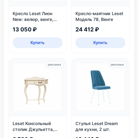
Кресло Leset Лион
Кресло-маятник Leset
New: велюр, венге,
Модель 78, Венге
угол наклона 110°,
13 050 ₽
24 412 ₽
нагрузка 120 кг
Купить
Купить
реклама
реклама
Leset Консольный
Стулья Leset Dream
столик Джульетта,
для кухни, 2 шт.
дуб шампань