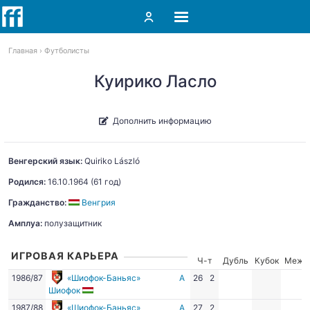
Главная
Футболисты
Куирико Ласло
Дополнить информацию
Венгерский язык:
Quiriko
László
Родился:
16.10.1964
(61 год)
Гражданство:
Венгрия
Амплуа:
полузащитник
ИГРОВАЯ КАРЬЕРА
Ч-т
Дубль
Кубок
Межд
1986/87
«Шиофок-Баньяс»
А
26
2
Шиофок
1987/88
«Шиофок-Баньяс»
А
27
2