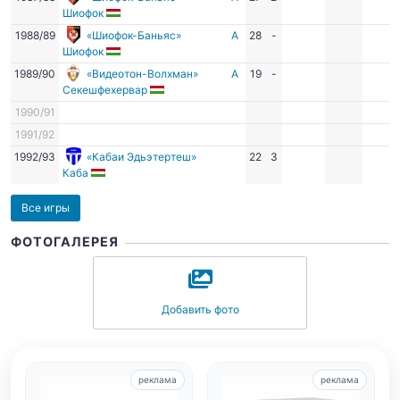
Шиофок
1988/89
«Шиофок-Баньяс»
А
28
-
Шиофок
1989/90
«Видеотон-Волхман»
А
19
-
Секешфехервар
1990/91
1991/92
1992/93
«Кабаи Эдьэтертеш»
22
3
Каба
Все игры
ФОТОГАЛЕРЕЯ
Добавить фото
реклама
реклама