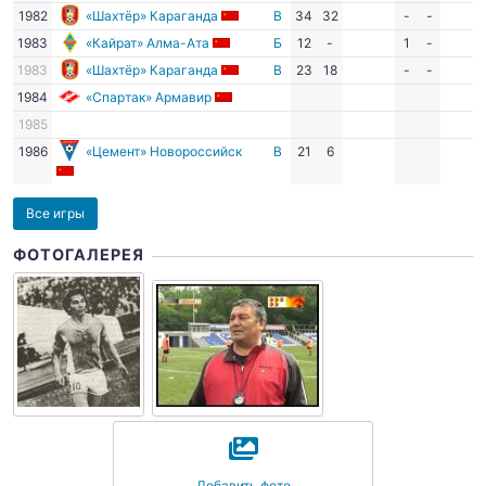
1982
«Шахтёр» Караганда
В
34
32
-
-
1983
«Кайрат» Алма-Ата
Б
12
-
1
-
1983
«Шахтёр» Караганда
В
23
18
-
-
1984
«Спартак» Армавир
1985
1986
«Цемент» Новороссийск
В
21
6
Все игры
ФОТОГАЛЕРЕЯ
Добавить фото