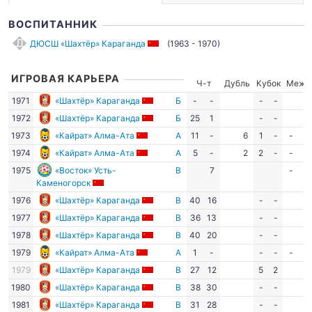
ВОСПИТАННИК
ДЮСШ «Шахтёр» Караганда
(1963 - 1970)
ИГРОВАЯ КАРЬЕРА
Ч-т
Дубль
Кубок
Межд
1971
«Шахтёр» Караганда
Б
-
-
-
-
1972
«Шахтёр» Караганда
Б
25
1
-
-
1973
«Кайрат» Алма-Ата
А
11
-
6
1
-
-
-
1974
«Кайрат» Алма-Ата
А
5
-
2
2
-
-
-
1975
«Восток» Усть-
В
7
-
-
Каменогорск
1976
«Шахтёр» Караганда
В
40
16
-
-
1977
«Шахтёр» Караганда
В
36
13
-
-
1978
«Шахтёр» Караганда
В
40
20
-
-
1979
«Кайрат» Алма-Ата
А
1
-
-
-
-
-
1979
«Шахтёр» Караганда
В
27
12
5
2
1980
«Шахтёр» Караганда
В
38
30
-
-
1981
«Шахтёр» Караганда
В
31
28
-
-