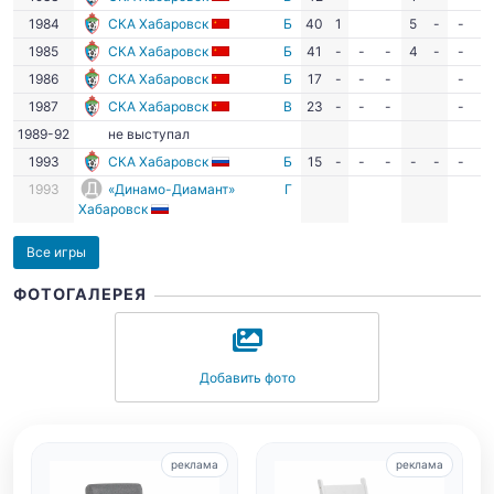
1984
СКА Хабаровск
Б
40
1
5
-
-
-
1985
СКА Хабаровск
Б
41
-
-
-
4
-
-
-
1986
СКА Хабаровск
Б
17
-
-
-
-
-
1987
СКА Хабаровск
В
23
-
-
-
-
-
1989-92
не выступал
1993
СКА Хабаровск
Б
15
-
-
-
-
-
-
-
1993
«Динамо-Диамант»
Г
Хабаровск
Все игры
ФОТОГАЛЕРЕЯ
Добавить фото
реклама
реклама