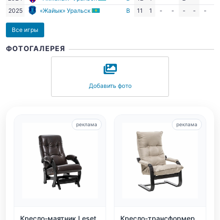
2025
«Жайык» Уральск
В
11
1
-
-
-
-
-
-
Все игры
ФОТОГАЛЕРЕЯ
Добавить фото
реклама
реклама
Кресло-маятник Leset
Кресло-трансформер