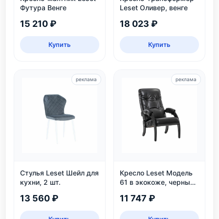
Футура Венге
Leset Оливер, венге
15 210 ₽
18 023 ₽
Купить
Купить
реклама
реклама
Стулья Leset Шейл для
Кресло Leset Модель
кухни, 2 шт.
61 в экокоже, черный
цвет Венге, для дома и
13 560 ₽
11 747 ₽
дачи