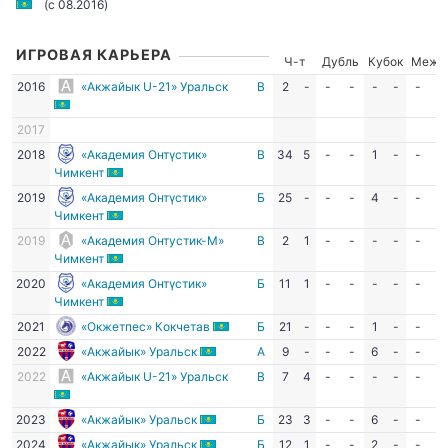
(c 08.2016)
ИГРОВАЯ КАРЬЕРА
Ч-т
Дубль
Кубок
Межд
2016
«Акжайык U-21» Уральск
В
2
-
-
-
-
-
-
-
2017
2018
«Академия Онтүстик»
В
34
5
-
-
1
-
-
-
Чимкент
2019
«Академия Онтүстик»
Б
25
-
-
-
4
-
-
-
Чимкент
2019
«Академия Онтустик-М»
В
2
1
-
-
-
-
-
-
Чимкент
2020
«Академия Онтүстик»
Б
11
1
-
-
-
-
-
-
Чимкент
2021
«Окжетпес» Кокчетав
Б
21
-
-
-
1
-
-
-
2022
«Акжайык» Уральск
А
9
-
-
-
6
-
-
-
2022
«Акжайык U-21» Уральск
В
7
4
-
-
-
-
-
-
2023
«Акжайык» Уральск
Б
23
3
-
-
6
-
-
-
2024
«Акжайык» Уральск
Б
12
1
-
-
2
-
-
-