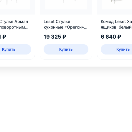
 Стулья Арман
Leset Стулья
Комод Leset Ха
 поворотным
кухонные «Орегон»,
ящиков, белый
измом
белый, экокожа
1 ₽
19 325 ₽
6 640 ₽
Купить
Купить
Купить