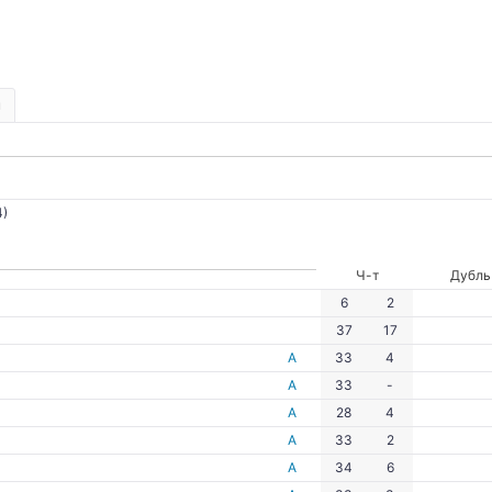
ы
4)
Ч-т
Дубль
6
2
37
17
А
33
4
А
33
-
А
28
4
А
33
2
А
34
6