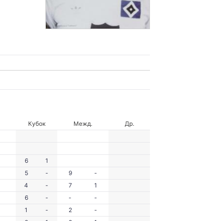
Кубок
Межд.
Др.
6
1
5
-
9
-
4
-
7
1
6
-
-
-
1
-
2
-