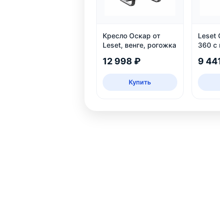
Кресло Оскар от
Leset
Leset, венге, рогожка
360 с
механ
12 998 ₽
9 44
Купить