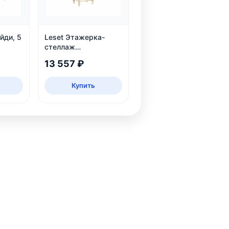
йди, 5
Leset Этажерка-
стеллаж
Джульетта-3, дуб
13 557 ₽
шампань
Купить