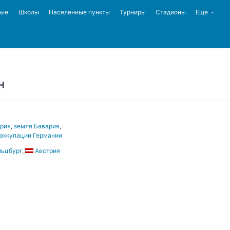
ные
Школы
Населенные пункты
Турниры
Стадионы
Еще
н
ария
,
земля Бавария
,
 оккупации Германии
льцбург
,
Австрия