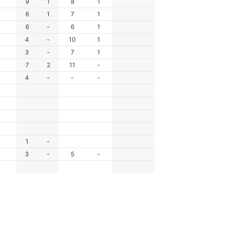
9
1
8
1
6
1
7
1
6
-
6
1
4
-
10
1
3
-
7
1
7
2
11
-
4
-
-
-
1
-
3
-
5
-