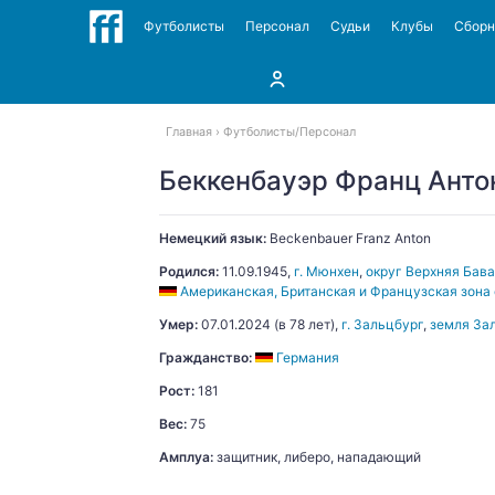
Футболисты
Персонал
Судьи
Клубы
Сбор
Главная
Футболисты
Персонал
Беккенбауэр Франц Анто
Немецкий язык:
Beckenbauer
Franz Anton
Родился:
11.09.1945
,
г. Мюнхен
,
округ Верхняя Бав
Американская, Британская и Французская зона
Умер:
07.01.2024
(в 78 лет),
г. Зальцбург
,
земля За
Гражданство:
Германия
Рост:
181
Вес:
75
Амплуа:
защитник, либеро, нападающий