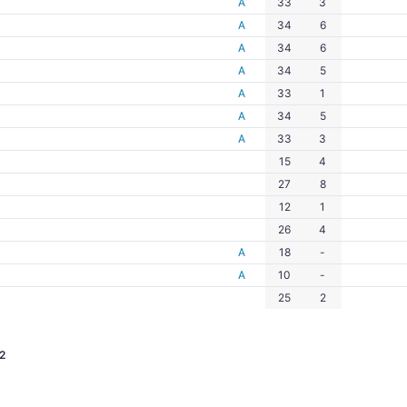
А
33
3
А
34
6
А
34
6
А
34
5
А
33
1
А
34
5
А
33
3
15
4
27
8
12
1
26
4
А
18
-
А
10
-
25
2
2