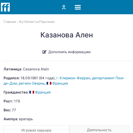
Главная
Футболисты
Персонал
Казанова Ален
Дополнить информацию
Латиница:
Casanova
Alain
Родился:
18.09.1961
(64 года),
г. Клермон-Ферран
,
департамент Пюи-
де-Дом
,
регион Овернь
,
Франция
Гражданство:
Франция
Рост:
179
Вес:
77
Амплуа:
вратарь
Деятельность
Игровая карьера