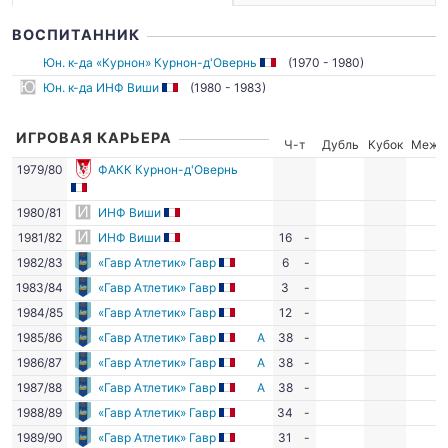
ВОСПИТАННИК
Юн. к-да «Курнон» Курнон-д'Овернь
(1970 - 1980)
Юн. к-да ИНФ Виши
(1980 - 1983)
ИГРОВАЯ КАРЬЕРА
Ч-т
Дубль
Кубок
Межд
1979/80
ФАКК Курнон-д'Овернь
1980/81
ИНФ Виши
1981/82
ИНФ Виши
16
-
1982/83
«Гавр Атлетик» Гавр
6
-
1983/84
«Гавр Атлетик» Гавр
3
-
1984/85
«Гавр Атлетик» Гавр
12
-
1985/86
«Гавр Атлетик» Гавр
А
38
-
1986/87
«Гавр Атлетик» Гавр
А
38
-
1987/88
«Гавр Атлетик» Гавр
А
38
-
1988/89
«Гавр Атлетик» Гавр
34
-
1989/90
«Гавр Атлетик» Гавр
31
-