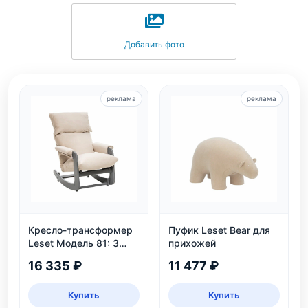
Добавить фото
реклама
реклама
Кресло-трансформер
Пуфик Leset Bear для
Leset Модель 81: 3
прихожей
положения, велюр,
16 335 ₽
11 477 ₽
нагрузка 130 кг
Купить
Купить