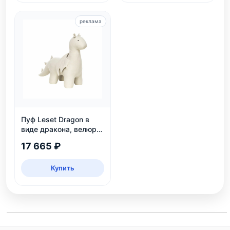
реклама
Пуф Leset Dragon в
виде дракона, велюр
Omega 30, для дома и
17 665 ₽
детской
Купить