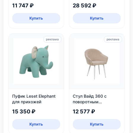
цвет Венге, для дома и
Таун: круглый,
11 747 ₽
28 592 ₽
дачи
безопасный, ЛДСП,
дуб каньон/черный
Купить
Купить
реклама
реклама
Пуфик Leset Elephant
Стул Вайд 360 с
для прихожей
поворотным
механизмом, белый
15 350 ₽
12 577 ₽
каркас, велюр
бежевый
Купить
Купить