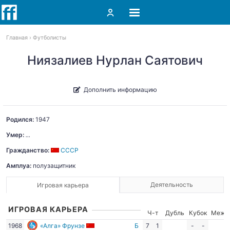
Главная
Футболисты
Ниязалиев Нурлан Саятович
Дополнить информацию
Родился:
1947
Умер:
...
Гражданство:
СССР
Амплуа:
полузащитник
Деятельность
Игровая карьера
ИГРОВАЯ КАРЬЕРА
Ч-т
Дубль
Кубок
Межд
1968
«Алга» Фрунзе
Б
7
1
-
-