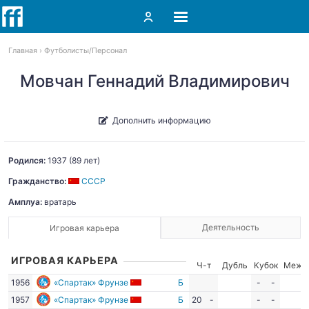
Главная
Футболисты
Персонал
Мовчан Геннадий Владимирович
Дополнить информацию
Родился:
1937
(89 лет)
Гражданство:
СССР
Амплуа:
вратарь
Деятельность
Игровая карьера
ИГРОВАЯ КАРЬЕРА
Ч-т
Дубль
Кубок
Межд
1956
«Спартак» Фрунзе
Б
-
-
1957
«Спартак» Фрунзе
Б
20
-
-
-