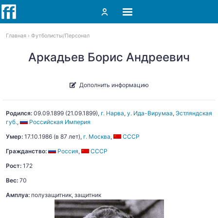
Главная
Футболисты
Персонал
Аркадьев Борис Андреевич
Дополнить информацию
Родился:
09.09.1899
(
21.09.1899
)
,
г. Нарва
,
у. Ида-Вирумаа
,
Эстляндская
губ.
,
Российская Империя
Умер:
17.10.1986
(в 87 лет),
г. Москва
,
СССР
Гражданство:
Россия
,
СССР
Рост:
172
Вес:
70
Амплуа:
полузащитник, защитник