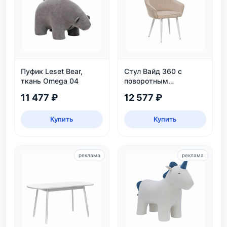
Пуфик Leset Bear,
Стул Вайд 360 с
ткань Omega 04
поворотным
механизмом, белый
11 477 ₽
12 577 ₽
каркас, велюр
бежевый
Купить
Купить
реклама
реклама