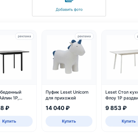
Добавить фото
реклама
реклама
обеденный
Пуфик Leset Unicorn
Leset Стол ку
Айлин 1Р,
для прихожей
Флоу 1Р раздв
й мрамор
58 ₽
14 040 ₽
9 853 ₽
Купить
Купить
Купить