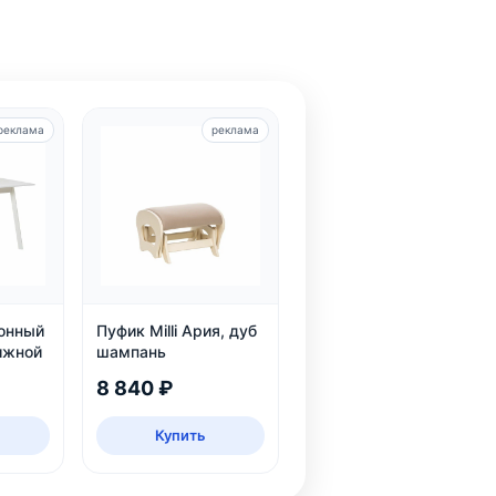
реклама
реклама
хонный
Пуфик Milli Ария, дуб
ижной
шампань
8 840 ₽
Купить