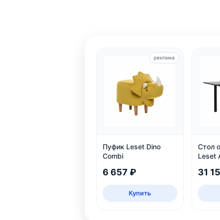
реклама
Пуфик Leset Dino
Стол 
Combi
Leset 
чёрны
6 657 ₽
31 1
Купить