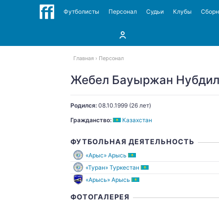
Футболисты
Персонал
Судьи
Клубы
Сбор
Главная
Персонал
Жебел Бауыржан Нубди
Родился:
08.10.1999
(26 лет)
Гражданство:
Казахстан
ФУТБОЛЬНАЯ ДЕЯТЕЛЬНОСТЬ
«Арыс» Арысь
«Туран» Туркестан
«Арысь» Арысь
ФОТОГАЛЕРЕЯ