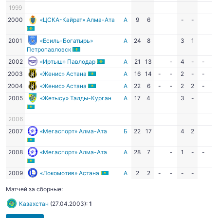
1999
2000
«ЦСКА-Кайрат» Алма-Ата
А
9
6
-
-
2001
«Есиль-Богатырь»
А
24
8
3
1
Петропавловск
2002
«Иртыш» Павлодар
А
21
13
-
4
-
-
-
2003
«Женис» Астана
А
16
14
-
-
2
-
-
-
2004
«Женис» Астана
А
22
6
-
-
2
2
-
-
2005
«Жетысу» Талды-Курган
А
17
4
3
-
2006
2007
«Мегаспорт» Алма-Ата
Б
22
17
4
2
2008
«Мегаспорт» Алма-Ата
А
28
7
-
1
-
-
-
2009
«Локомотив» Астана
А
2
2
-
-
-
-
Матчей за сборные:
Казахстан
(
27.04.2003
):
1