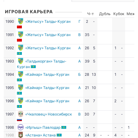
ИГРОВАЯ КАРЬЕРА
Ч-т
Дубль
Кубок
Межд
1990
«Жетысу» Талды-Курган
Г
2
-
1991
«Жетысу» Талды-Курган
В
35
-
1992
«Жетысу» Талды-Курган
А
26
5
1
-
1993
«Талдыкорган» Талды-
А
39
5
-
-
Курган
1994
«Кайнар» Талды-Курган
Б
28
13
1
-
1995
«Кайнар» Талды-Курган
А
21
10
-
-
1996
«Кайнар» Талды-Курган
А
26
7
2
-
1997
«Чкаловец» Новосибирск
В
30
7
-
-
1998
«Иртыш» Павлодар
А
-
-
-
-
1
-
1998
«Астана» Астана
А
24
9
-
-
4
-
-
-