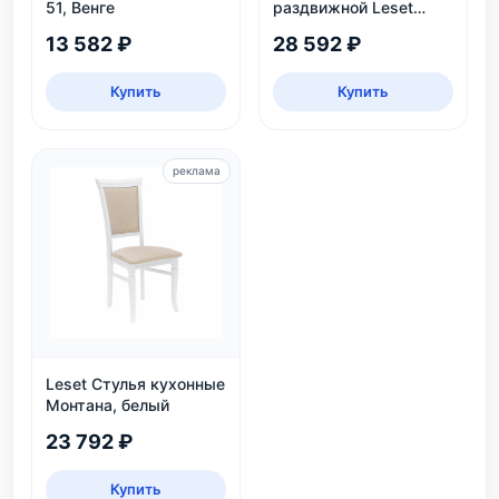
51, Венге
раздвижной Leset
Таун: круглый,
13 582 ₽
28 592 ₽
безопасный, ЛДСП,
дуб каньон/черный
Купить
Купить
реклама
Leset Стулья кухонные
Монтана, белый
23 792 ₽
Купить