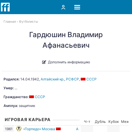
Главная
Футболисты
Гардюшин Владимир
Афанасьевич
Дополнить информацию
Родился:
14.04.1942
,
Алтайский кр.
,
РСФСР
,
СССР
Умер:
...
Гражданство:
СССР
Амплуа:
защитник
ИГРОВАЯ КАРЬЕРА
Ч-т
Дубль
Кубок
Межд
1961
«Торпедо» Москва
А