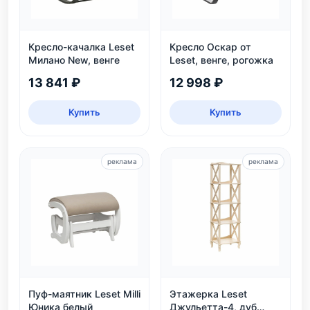
Кресло-качалка Leset
Кресло Оскар от
Милано New, венге
Leset, венге, рогожка
13 841 ₽
12 998 ₽
Купить
Купить
реклама
реклама
Пуф-маятник Leset Milli
Этажерка Leset
Юника белый
Джульетта-4, дуб