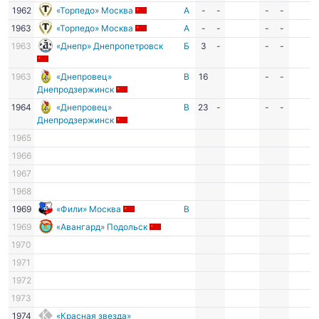
1962
«Торпедо» Москва
А
-
-
-
-
1963
«Торпедо» Москва
А
-
-
-
-
1963
«Днепр» Днепропетровск
Б
3
-
-
-
1963
«Днепровец»
В
16
-
-
Днепродзержинск
1964
«Днепровец»
В
23
-
-
-
Днепродзержинск
1965
1966
1967
1968
1969
«Фили» Москва
В
1969
«Авангард» Подольск
1970
1971
1972
1973
1974
«Красная звезда»