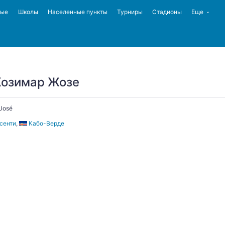
ные
Школы
Населенные пункты
Турниры
Стадионы
Еще
Жозимар Жозе
 José
сенти
,
Кабо-Верде