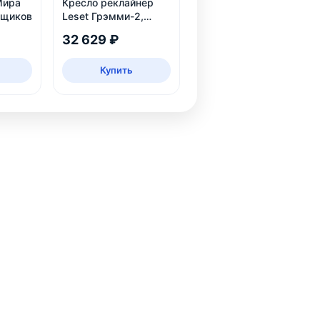
Мира
Кресло реклайнер
ящиков
Leset Грэмми-2,
велюр
32 629 ₽
Купить