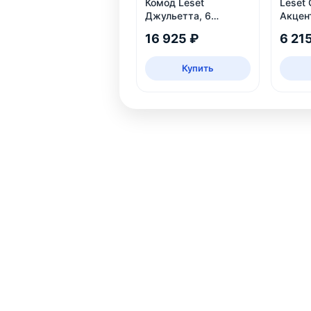
Комод Leset
Leset 
Джульетта, 6
Акцент
ящиков, дуб
16 925 ₽
6 21
шампань
Купить