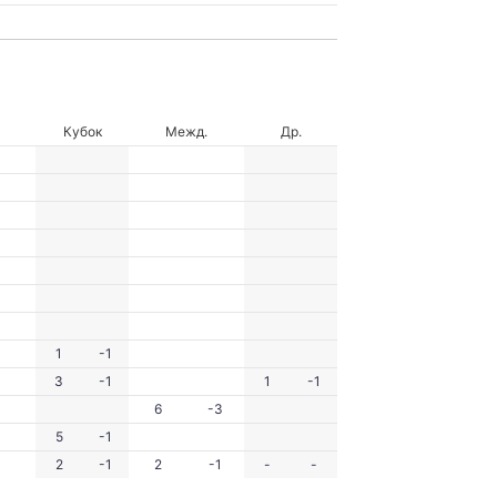
Кубок
Межд.
Др.
1
-1
3
-1
1
-1
6
-3
5
-1
2
-1
2
-1
-
-