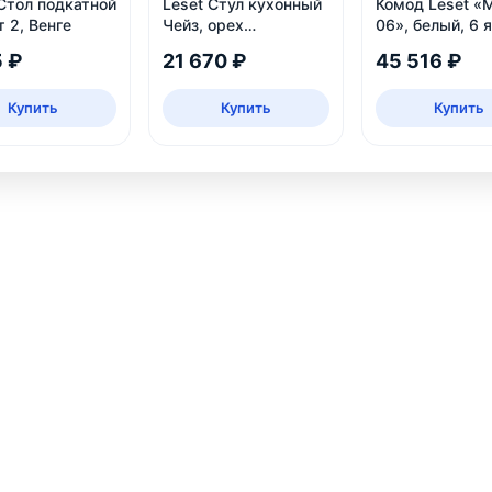
Стол подкатной
Leset Стул кухонный
Комод Leset «
 2, Венге
Чейз, орех
06», белый, 6 
шоколадный
5 ₽
21 670 ₽
45 516 ₽
Купить
Купить
Купить