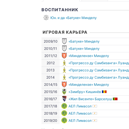
ВОСПИТАННИК
Юн. к-да «Батуке» Минделу
ИГРОВАЯ КАРЬЕРА
2009/10
«Батуке» Минделу
2010/11
«Батуке» Минделу
2011/12
«Минделензе» Минделу
2012
«Прогрессо ду Самбизанга» Луанд
2013
«Прогрессо ду Самбизанга» Луанд
2014
«Прогрессо ду Самбизанга» Луанд
2014/15
«Минделензе» Минделу
2015/16
«Зимбру» Кишинёв
2016/17
«Жил Висенте» Барселуш
2017/18
АЕЛ Лимасол
2018/19
АЕЛ Лимасол
2019/20
АЕЛ Лимасол