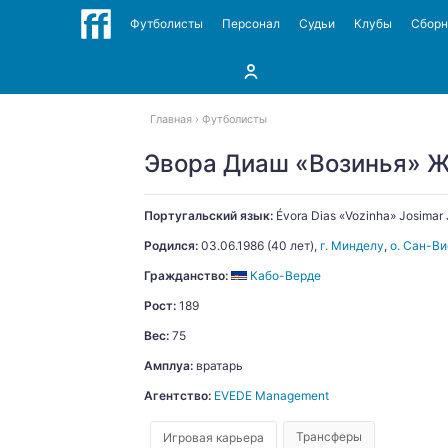
Футболисты
Персонал
Судьи
Клубы
Сбор
Главная
Футболисты
Эвора Диаш «Возинья» 
Португальский язык:
Évora Dias «Vozinha»
Josimar
Родился:
03.06.1986
(40 лет),
г. Минделу
,
о. Сан-Ви
Гражданство:
Кабо-Верде
Рост:
189
Вес:
75
Амплуа:
вратарь
Агентство:
EVEDE Management
Трансферы
Игровая карьера