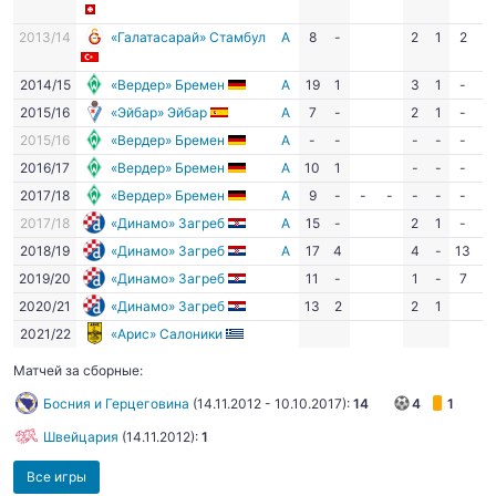
2013/14
«Галатасарай» Стамбул
А
8
-
2
1
2
-
2014/15
«Вердер» Бремен
А
19
1
3
1
-
-
2015/16
«Эйбар» Эйбар
А
7
-
2
1
-
-
2015/16
«Вердер» Бремен
А
-
-
-
-
-
-
2016/17
«Вердер» Бремен
А
10
1
-
-
-
-
2017/18
«Вердер» Бремен
А
9
-
-
-
-
-
-
-
2017/18
«Динамо» Загреб
А
15
-
2
1
-
-
2018/19
«Динамо» Загреб
А
17
4
4
-
13
6
2019/20
«Динамо» Загреб
11
-
1
-
7
-
2020/21
«Динамо» Загреб
13
2
2
1
2021/22
«Арис» Салоники
Матчей за сборные:
Босния и Герцеговина
(
14.11.2012
-
10.10.2017
):
14
4
1
Швейцария
(
14.11.2012
):
1
Все игры