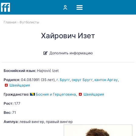
Главная
Футболисты
Хайрович Изет
Дополнить информацию
Боснийский язык:
Hajrović
Izet
Родился:
04.08.1991
(35 лет),
г. Бругг
,
округ Бругг
,
кантон Аргау
,
Швейцария
Гражданство:
Босния и Герцеговина
,
Швейцария
Рост:
177
Вес:
71
Амплуа:
левый вингер, правый вингер