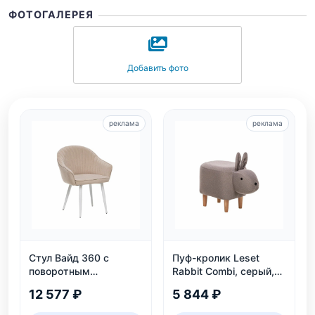
ФОТОГАЛЕРЕЯ
Добавить фото
реклама
реклама
Стул Вайд 360 с
Пуф-кролик Leset
поворотным
Rabbit Combi, серый,
механизмом, белый
детский, нагрузка 80
12 577 ₽
5 844 ₽
каркас, велюр
кг
бежевый