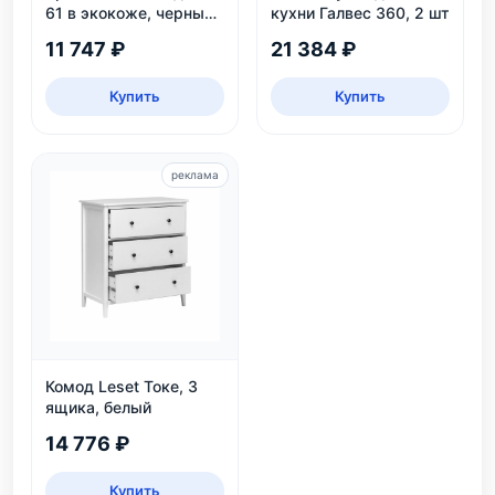
61 в экокоже, черный
кухни Галвес 360, 2 шт
цвет Венге, для дома и
11 747 ₽
21 384 ₽
дачи
Купить
Купить
реклама
Комод Leset Токе, 3
ящика, белый
14 776 ₽
Купить