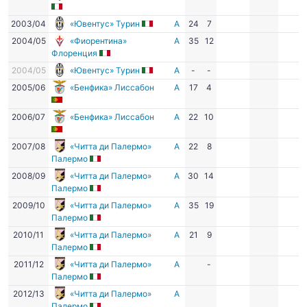
2003/04
«Ювентус» Турин
А
24
7
2004/05
«Фиорентина»
А
35
12
Флоренция
2004/05
«Ювентус» Турин
А
-
-
2005/06
«Бенфика» Лиссабон
А
17
4
2006/07
«Бенфика» Лиссабон
А
22
10
2007/08
«Читта ди Палермо»
А
22
8
Палермо
2008/09
«Читта ди Палермо»
А
30
14
Палермо
2009/10
«Читта ди Палермо»
А
35
19
Палермо
2010/11
«Читта ди Палермо»
А
21
9
Палермо
2011/12
«Читта ди Палермо»
А
-
Палермо
2012/13
«Читта ди Палермо»
А
Палермо