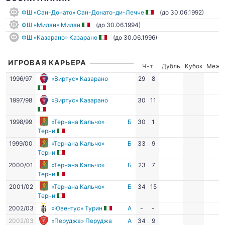
ФШ «Сан-Донато» Сан-Донато-ди-Лечче
(до 30.06.1992)
ФШ «Милан» Милан
(до 30.06.1994)
ФШ «Казарано» Казарано
(до 30.06.1996)
ИГРОВАЯ КАРЬЕРА
Ч-т
Дубль
Кубок
Межд
1996/97
«Виртус» Казарано
29
8
1997/98
«Виртус» Казарано
30
11
1998/99
«Тернана Кальчо»
Б
30
1
Терни
1999/00
«Тернана Кальчо»
Б
33
9
Терни
2000/01
«Тернана Кальчо»
Б
23
7
Терни
2001/02
«Тернана Кальчо»
Б
34
15
Терни
2002/03
«Ювентус» Турин
А
-
-
2002/03
«Перуджа» Перуджа
А
34
9