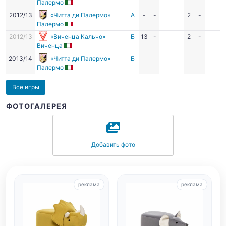
Палермо
2012/13
«Читта ди Палермо»
А
-
-
2
-
Палермо
2012/13
«Виченца Кальчо»
Б
13
-
2
-
Виченца
2013/14
«Читта ди Палермо»
Б
Палермо
Все игры
ФОТОГАЛЕРЕЯ
Добавить фото
реклама
реклама