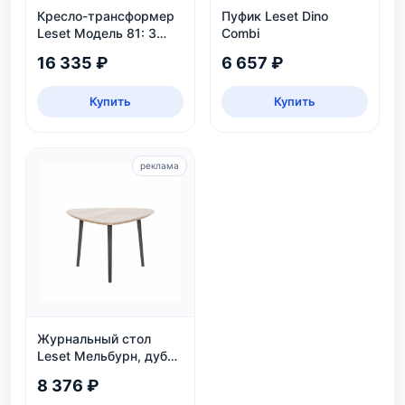
Кресло-трансформер
Пуфик Leset Dino
Leset Модель 81: 3
Combi
положения, велюр,
16 335 ₽
6 657 ₽
нагрузка 130 кг
Купить
Купить
реклама
Журнальный стол
Leset Мельбурн, дуб
сонома
8 376 ₽