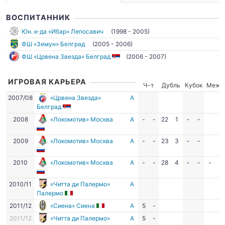
ВОСПИТАННИК
Юн. к-да «Ибар» Лепосавич
(1998 - 2005)
ФШ «Земун» Белград
(2005 - 2006)
ФШ «Црвена Звезда» Белград
(2006 - 2007)
ИГРОВАЯ КАРЬЕРА
Ч-т
Дубль
Кубок
Межд
2007/08
«Црвена Звезда»
А
Белград
2008
«Локомотив» Москва
А
-
-
22
1
-
-
2009
«Локомотив» Москва
А
-
-
23
3
-
-
2010
«Локомотив» Москва
А
-
-
28
4
-
-
-
-
2010/11
«Читта ди Палермо»
А
Палермо
2011/12
«Сиена» Сиена
А
5
-
2011/12
«Читта ди Палермо»
А
5
-