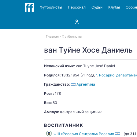
Футболисты
Персонал
Судьи
Клубы
Сбор
Главная
Футболисты
ван Туйне Хосе Даниель
Испанский язык:
van Tuyne
José Daniel
Родился:
13.12.1954
(71 год),
г. Росарио
,
департамен
Гражданство:
Аргентина
Рост:
178
Вес:
80
Амплуа:
центральный защитник
ВОСПИТАННИК
ФШ «Росарио Сентраль» Росарио
(до 31.1