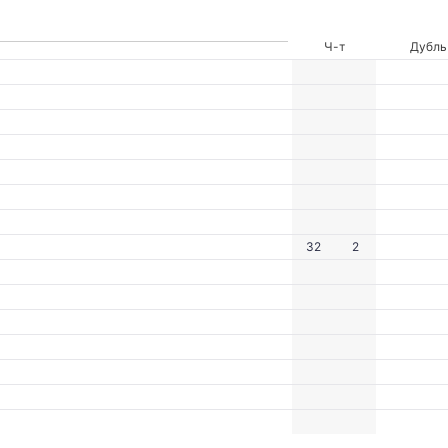
Ч-т
Дубль
32
2