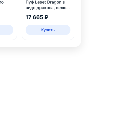
no
Пуф Leset Dragon в
виде дракона, велюр
Omega 30, для дома
17 665 ₽
и детской
Купить