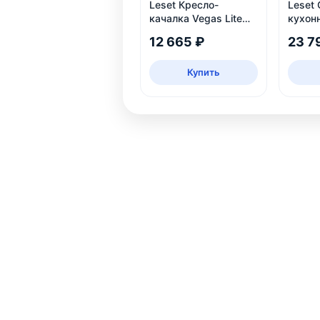
Leset Кресло-
Leset 
качалка Vegas Lite
кухон
Black, Венге
белый
12 665 ₽
23 7
Купить