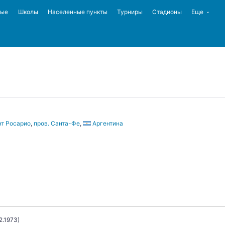
ные
Школы
Населенные пункты
Турниры
Стадионы
Еще
т Росарио
,
пров. Санта-Фе
,
Аргентина
2.1973)