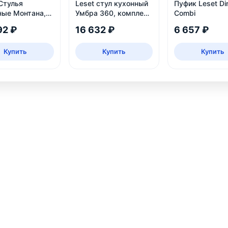
Стулья
Leset стул кухонный
Пуфик Leset Di
ные Монтана,
Умбра 360, комплект
Combi
2 шт
92 ₽
16 632 ₽
6 657 ₽
Купить
Купить
Купить