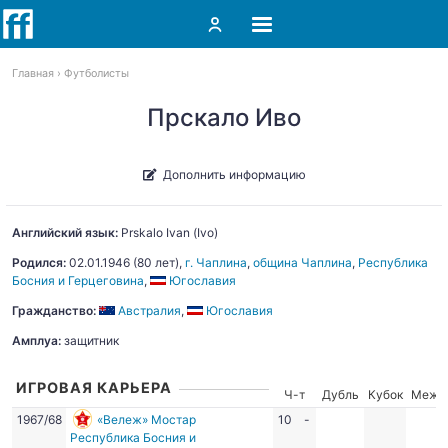
Главная
Футболисты
Прскало Иво
Дополнить информацию
Английский язык:
Prskalo
Ivan (Ivo)
Родился:
02.01.1946
(80 лет),
г. Чаплина
,
община Чаплина
,
Республика
Босния и Герцеговина
,
Югославия
Гражданство:
Австралия
,
Югославия
Амплуа:
защитник
ИГРОВАЯ КАРЬЕРА
Ч-т
Дубль
Кубок
Межд
1967/68
«Вележ» Мостар
10
-
Республика Босния и