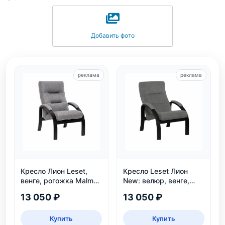
Добавить фото
реклама
реклама
Кресло Лион Leset,
Кресло Leset Лион
венге, рогожка Malmo
New: велюр, венге,
90 — до 120 кг
угол наклона 110°,
13 050 ₽
13 050 ₽
нагрузка 120 кг
Купить
Купить