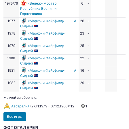
1975/76
«Вележ» Мостар
6
-
Республика Босния и
Герцеговина
1977
«Маркони Файрфилд»
А
26
-
Сидней
1978
«Маркони Файрфилд»
23
-
Сидней
1979
«Маркони Файрфилд»
25
-
Сидней
1980
«Маркони Файрфилд»
22
-
Сидней
1981
«Маркони Файрфилд»
А
16
-
Сидней
1982
«Маркони Файрфилд»
29
-
Сидней
Матчей за сборные:
Австралия
(
27.11.1979
-
07.12.1980
):
12
1
Все игры
ФОТОГАЛЕРЕЯ