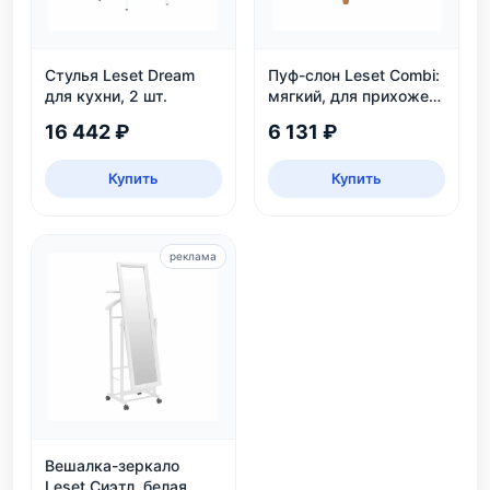
Стулья Leset Dream
Пуф-слон Leset Combi:
для кухни, 2 шт.
мягкий, для прихожей
и детской, белый и
16 442 ₽
6 131 ₽
серый
Купить
Купить
реклама
Вешалка-зеркало
Leset Сиэтл, белая