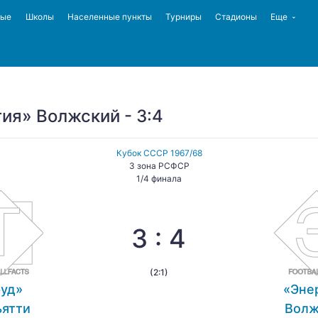
ные
Школы
Населенные пункты
Турниры
Стадионы
Еще
гия» Волжский - 3:4
Кубок СССР 1967/68
3 зона РСФСР
1/4 финала
3 : 4
(2:1)
руд»
«Эне
ьятти
Волж