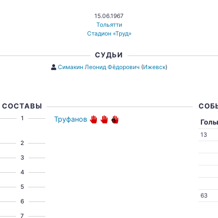
15.06.1967
Тольятти
Стадион «Труд»
СУДЬИ
Симакин Леонид Фёдорович
(
Ижевск
)
СОСТАВЫ
СОБ
1
Труфанов
Гол
13
2
3
4
5
63
6
7