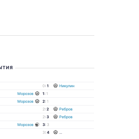
ЫТИЯ
ы
0
:
1
Никулин
Морозов
1
:
1
Морозов
2
:
1
2
:
2
Ребров
2
:
3
Ребров
Морозов
3
:
3
3
:
4
...