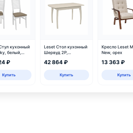
 Стул кухонный
Leset Стол кухонный
Кресло Leset 
ky, белый,
Шервуд 2Р,
New, орех
жа
раздвижной
24 ₽
42 864 ₽
13 363 ₽
Купить
Купить
Купить