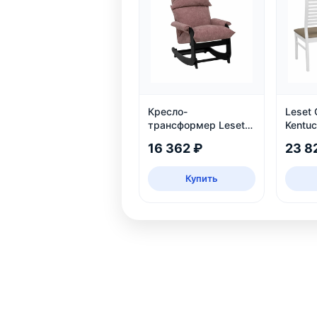
Кресло-
Leset
трансформер Leset
Kentuc
Флекси, Венге
экоко
16 362 ₽
23 8
Купить