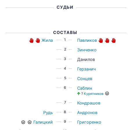
СУДЬИ
СОСТАВЫ
1
Жила
Павликов
2
Зинченко
3
Данилов
4
Герзанич
5
Сонцев
6
Саблин
?
Курятников
7
Кондрашов
8
Рудь
Андронов
9
Галицкий
Григоренко