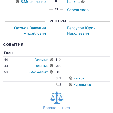
10
В.Москаленко
Капков
11
Середняков
ТРЕНЕРЫ
Хахонов Валентин
Белоусов Юрий
Михайлович
Николаевич
СОБЫТИЯ
Голы
40
Галицкий
1
:
0
44
Галицкий
2
:
0
50
В.Москаленко
3
:
0
3
:
1
Капков
3
:
2
Курятников
Баланс встреч