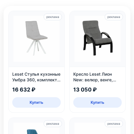
реклама
реклама
Leset Стулья кухонные
Кресло Leset Лион
Умбра 360, комплект
New: велюр, венге,
2 шт
угол наклона 110°,
16 632 ₽
13 050 ₽
нагрузка 120 кг
Купить
Купить
реклама
реклама