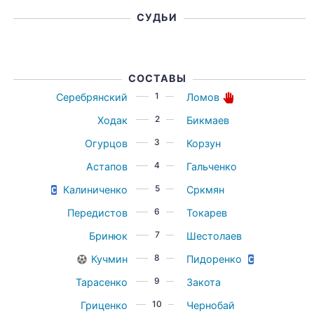
СУДЬИ
СОСТАВЫ
1
Серебрянский
Ломов
2
Ходак
Бикмаев
3
Огурцов
Корзун
4
Астапов
Гальченко
5
Калиниченко
Сркмян
6
Передистов
Токарев
7
Бринюк
Шестолаев
8
Кучмин
Пидоренко
9
Тарасенко
Закота
10
Гриценко
Чернобай