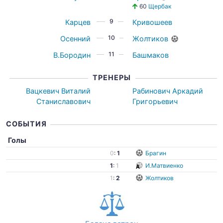
60
Щербак
9
Карцев
Кривошеев
10
Осенний
Жолтиков
11
В.Бородин
Башмаков
ТРЕНЕРЫ
Вацкевич Виталий
Рабинович Аркадий
Станиславович
Григорьевич
СОБЫТИЯ
Голы
0
:
1
Брагин
1
:
1
И.Матвиенко
1
:
2
Жолтиков