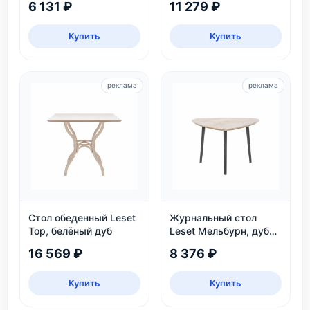
6 131 ₽
11 279 ₽
серый
Купить
Купить
реклама
реклама
Стол обеденный Leset
Журнальный стол
Тор, белёный дуб
Leset Мельбурн, дуб
сонома
16 569 ₽
8 376 ₽
Купить
Купить