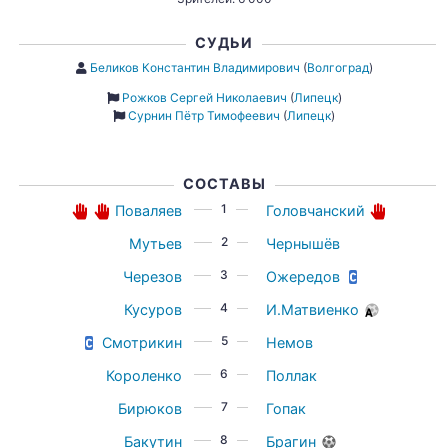
СУДЬИ
Беликов Константин Владимирович
(
Волгоград
)
Рожков Сергей Николаевич
(
Липецк
)
Сурнин Пётр Тимофеевич
(
Липецк
)
СОСТАВЫ
1
Поваляев
Головчанский
2
Мутьев
Чернышёв
3
Черезов
Ожередов
4
Кусуров
И.Матвиенко
5
Смотрикин
Немов
6
Короленко
Поллак
7
Бирюков
Гопак
8
Бакутин
Брагин