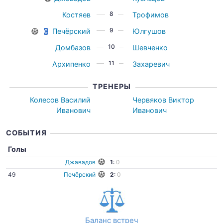
8
Костяев
Трофимов
9
Печёрский
Юлгушов
10
Домбазов
Шевченко
11
Архипенко
Захаревич
ТРЕНЕРЫ
Колесов Василий
Червяков Виктор
Иванович
Иванович
СОБЫТИЯ
Голы
Джавадов
1
:
0
49
Печёрский
2
:
0
Баланс встреч