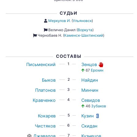
СУДЬИ
Меркулов И.
(
Ульяновск
)
Величко Данил
(
Воркута
)
Чернобаев Н.
(
Каменск-Шахтинский
)
СОСТАВЫ
1
Письменский
Зенцов
67
Ерохин
2
Быков
Найдин
3
Платонов
Минчин
4
Кравченко
Севидов
46
Зубаков
5
Кокарев
Кузин
6
Чистяков
Скидан
7
Джавадов
Кузнецов