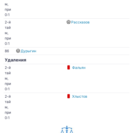
м,
при
0:1
2-й
Рассказов
тай
м,
при
0:1
86
Дурыгин
Удаления
2-й
Фальян
тай
м,
при
0:1
2-й
Хлыстов
тай
м,
при
0:1