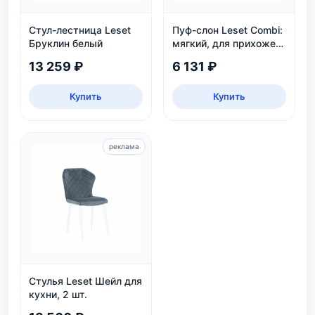
Стул-лестница Leset
Пуф-слон Leset Combi:
Бруклин белый
мягкий, для прихожей
и детской, белый и
13 259 ₽
6 131 ₽
серый
Купить
Купить
реклама
Стулья Leset Шейл для
кухни, 2 шт.