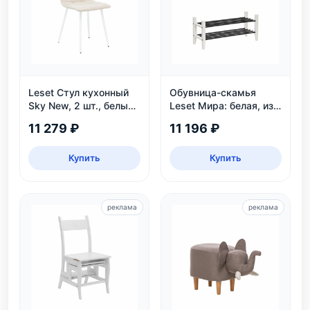
Leset Стул кухонный
Обувница-скамья
Sky New, 2 шт., белый/
Leset Мира: белая, из
велюр
массива сосны, 2
11 279 ₽
11 196 ₽
яруса, до 6 пар
Купить
Купить
реклама
реклама