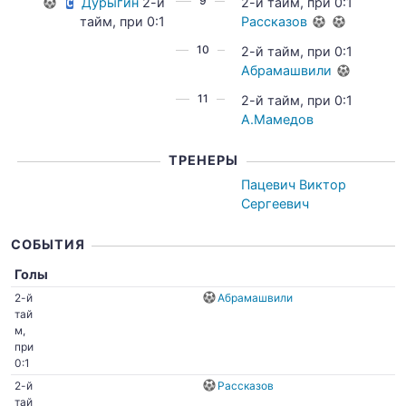
9
Дурыгин
2-й
2-й тайм, при 0:1
тайм, при 0:1
Рассказов
10
2-й тайм, при 0:1
Абрамашвили
11
2-й тайм, при 0:1
А.Мамедов
ТРЕНЕРЫ
Пацевич Виктор
Сергеевич
СОБЫТИЯ
Голы
2-й
Абрамашвили
тай
м,
при
0:1
2-й
Рассказов
тай