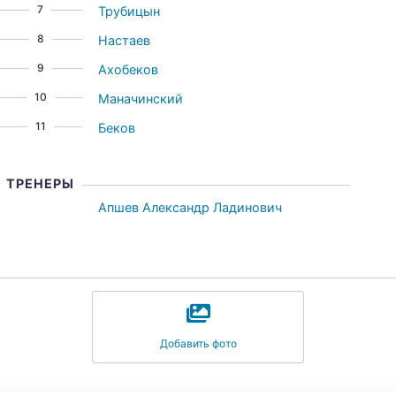
7
Трубицын
8
Настаев
9
Ахобеков
10
Маначинский
11
Беков
ТРЕНЕРЫ
Апшев Александр Ладинович
Добавить фото