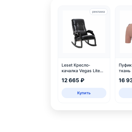
реклама
Leset Кресло-
Пуфик 
качалка Vegas Lite
ткань
Black, Венге
12 665 ₽
16 9
Купить