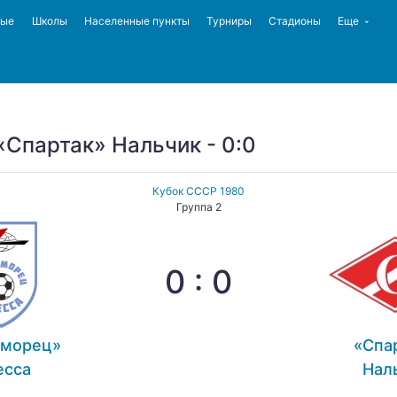
ные
Школы
Населенные пункты
Турниры
Стадионы
Еще
Спартак» Нальчик - 0:0
Кубок СССР 1980
Группа 2
0 : 0
оморец»
«Спа
есса
Нал