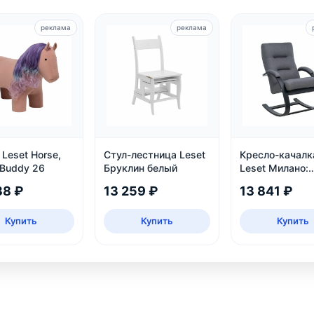
реклама
реклама
Leset Horse,
Стул-лестница Leset
Кресло-качалк
 Buddy 26
Бруклин белый
Leset Милано:
деревянное, ве
38 ₽
13 259 ₽
13 841 ₽
рогожка Malmo
Купить
Купить
Купить