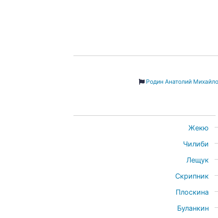
Родин Анатолий Михайл
Жекю
Чилиби
Лещук
Скрипник
Плоскина
Буланкин