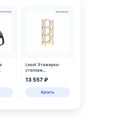
реклама
реклама
а
Leset Этажерка-
стеллаж
нге,
Джульетта-3, дуб
13 557 ₽
 95
шампань
Купить