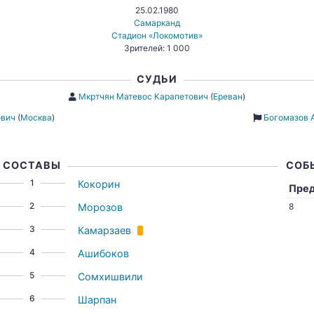
25.02.1980
Самарканд
Стадион «Локомотив»
Зрителей: 1 000
СУДЬИ
Мкртчян Матевос Карапетович
(
Ереван
)
ович
(
Москва
)
Богомазов 
СОСТАВЫ
СОБ
1
Кокорин
Пре
2
Морозов
8
3
Камарзаев
4
Ашибоков
5
Сомхишвили
6
Шарпан