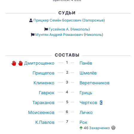
СУДЬИ
Прицкер Семён Борисович
(
Запорожье
)
Гусейнов А.
(
Никополь
)
Мунтян Андрей Романович
(
Никополь
)
СОСТАВЫ
1
Дмитрощенко
Панёв
2
Прищепов
Шмелёв
3
Клименко
Веретенников
4
Гаврюк
Гриць
5
Тараканов
Чертков
6
Моисеенков
Личко
7
К.Павлов
Рок
46
Захарченко