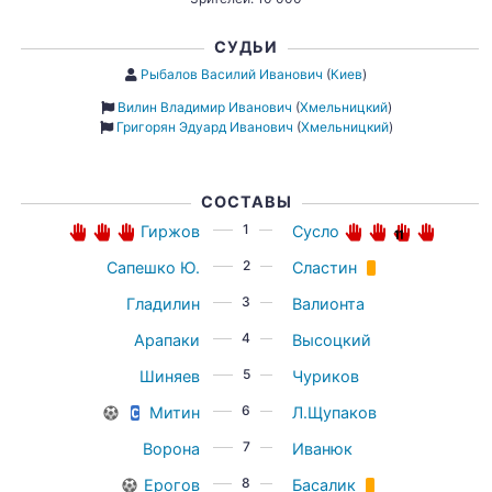
СУДЬИ
Рыбалов Василий Иванович
(
Киев
)
Вилин Владимир Иванович
(
Хмельницкий
)
Григорян Эдуард Иванович
(
Хмельницкий
)
СОСТАВЫ
1
Гиржов
Сусло
2
Сапешко Ю.
Сластин
3
Гладилин
Валионта
4
Арапаки
Высоцкий
5
Шиняев
Чуриков
6
Митин
Л.Щупаков
7
Ворона
Иванюк
8
Ерогов
Басалик