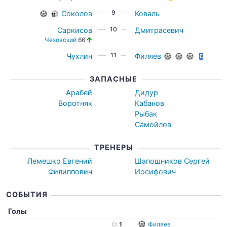
9
Соколов
Коваль
10
Саркисов
Дмитрасевич
Чеховский
66
11
Чухлин
Филяев
ЗАПАСНЫЕ
Арабей
Дидур
Воротняк
Кабанов
Рыбак
Самойлов
ТРЕНЕРЫ
Лемешко Евгений
Шапошников Сергей
Филиппович
Иосифович
СОБЫТИЯ
Голы
0
:
1
Филяев